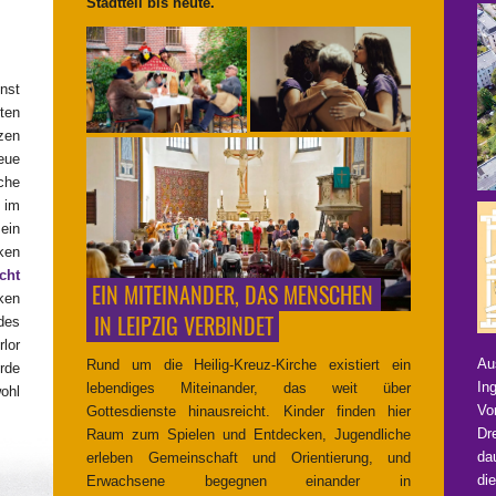
Stadtteil bis heute.
nst
ten
zen
eue
che
 im
ein
ken
cht
EIN MITEINANDER, DAS MENSCHEN
_
ken
_
IN LEIPZIG VERBINDET
des
lor
Au
Rund um die Heilig‑Kreuz‑Kirche existiert ein
rde
In
lebendiges Miteinander, das weit über
ohl
Vo
Gottesdienste hinausreicht. Kinder finden hier
Dr
Raum zum Spielen und Entdecken, Jugendliche
da
erleben Gemeinschaft und Orientierung, und
di
Erwachsene begegnen einander in