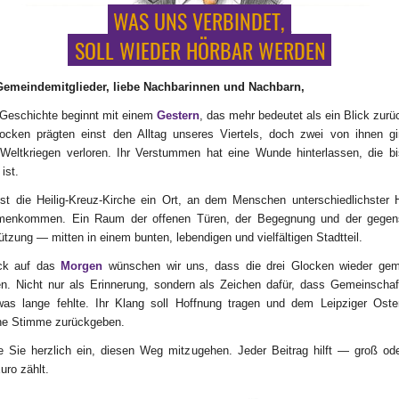
WAS UNS VERBINDET,
_
_
SOLL WIEDER HÖRBAR WERDEN
Gemeindemitglieder, liebe Nachbarinnen und Nachbarn,
Geschichte beginnt mit einem
Gestern
, das mehr bedeutet als ein Blick zurü
locken prägten einst den Alltag unseres Viertels, doch zwei von ihnen gi
Weltkriegen verloren. Ihr Verstummen hat eine Wunde hinterlassen, die b
ist.
st die Heilig-Kreuz-Kirche ein Ort, an dem Menschen unterschiedlichster 
enkommen. Ein Raum der offenen Türen, der Begegnung und der gegens
ützung — mitten in einem bunten, lebendigen und vielfältigen Stadtteil.
ick auf das
Morgen
wünschen wir uns, dass die drei Glocken wieder ge
en. Nicht nur als Erinnerung, sondern als Zeichen dafür, dass Gemeinschaf
was lange fehlte. Ihr Klang soll Hoffnung tragen und dem Leipziger Oste
ene Stimme zurückgeben.
e Sie herzlich ein, diesen Weg mitzugehen. Jeder Beitrag hilft — groß ode
uro zählt.