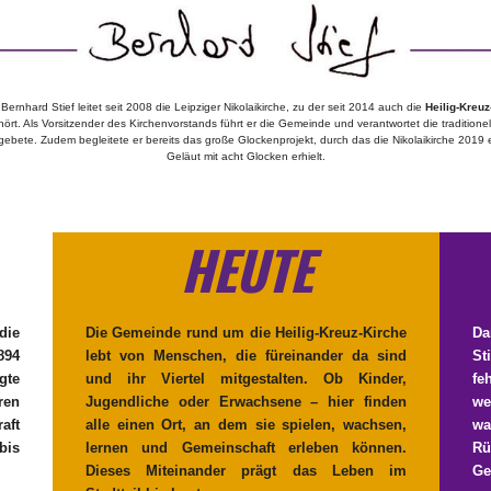
 Bernhard Stief leitet seit 2008 die Leipziger Nikolaikirche, zu der seit 2014 auch die
Heilig-Kreuz
ört. Als Vorsitzender des Kirchenvorstands führt er die Gemeinde und verantwortet die traditione
gebete. Zudem begleitete er bereits das große Glockenprojekt, durch das die Nikolaikirche 2019 
Geläut mit acht Glocken erhielt.
HEUTE
die
Die Gemeinde rund um die Heilig‑Kreuz‑Kirche
Da
894
lebt von Menschen, die füreinander da sind
St
gte
und ihr Viertel mitgestalten. Ob Kinder,
fe
ren
Jugendliche oder Erwachsene – hier finden
we
aft
alle einen Ort, an dem sie spielen, wachsen,
wa
bis
lernen und Gemeinschaft erleben können.
Rü
Dieses Miteinander prägt das Leben im
Ge