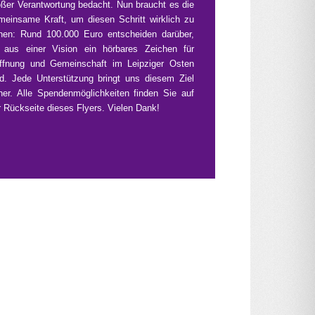
oßer Verantwortung bedacht. Nun braucht es die
meinsame Kraft, um diesen Schritt wirklich zu
hen: Rund 100.000 Euro entscheiden darüber,
 aus einer Vision ein hörbares Zeichen für
ffnung und Gemeinschaft im Leipziger Osten
rd. Jede Unterstützung bringt uns diesem Ziel
her. Alle Spendenmöglichkeiten finden Sie auf
r Rückseite dieses Flyers. Vielen Dank!