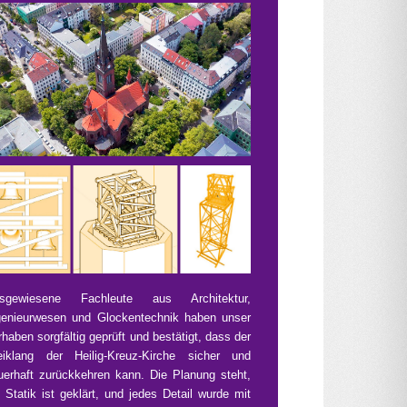
sgewiesene Fachleute aus Architektur,
genieurwesen und Glockentechnik haben unser
rhaben sorgfältig geprüft und bestätigt, dass der
eiklang der Heilig‑Kreuz‑Kirche sicher und
uerhaft zurückkehren kann. Die Planung steht,
e Statik ist geklärt, und jedes Detail wurde mit