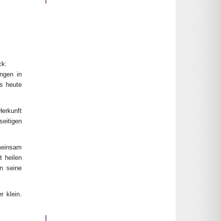
ck:
ngen in
is heute
Herkunft
eitigen
meinsam
t heilen
n seine
r klein.