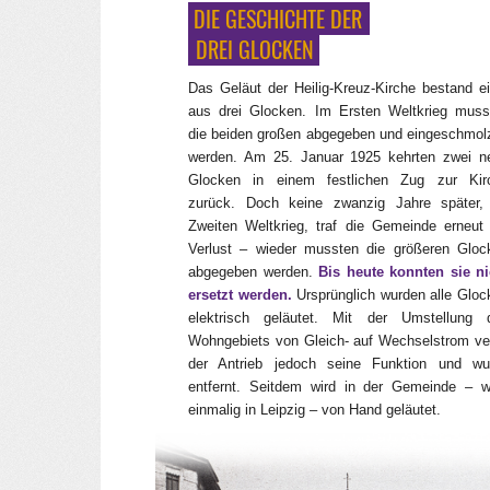
DIE GESCHICHTE DER
_
_
DREI GLOCKEN
Das Geläut der Heilig‑Kreuz‑Kirche bestand ei
aus drei Glocken. Im Ersten Weltkrieg muss
die beiden großen abgegeben und eingeschmol
werden. Am 25. Januar 1925 kehrten zwei n
Glocken in einem festlichen Zug zur Kir
zurück. Doch keine zwanzig Jahre später,
Zweiten Weltkrieg, traf die Gemeinde erneut 
Verlust – wieder mussten die größeren Gloc
abgegeben werden.
Bis heute konnten sie ni
ersetzt werden.
Ursprünglich wurden alle Gloc
elektrisch geläutet. Mit der Umstellung 
Wohngebiets von Gleich- auf Wechselstrom ver
der Antrieb jedoch seine Funktion und wu
entfernt. Seitdem wird in der Gemeinde – w
einmalig in Leipzig – von Hand geläutet.