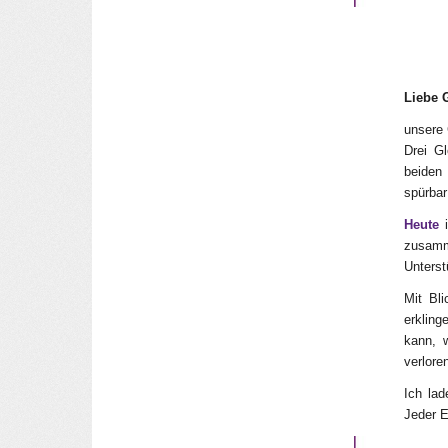
Liebe 
unsere 
Drei G
beiden 
spürbar 
Heute
i
zusamm
Unterst
Mit Bl
erkling
kann, 
verlor
Ich lad
Jeder E