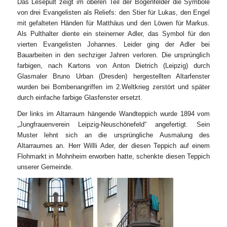
Das Lesepult zeigt im oberen Teil der Bogenfelder die Symbole
von drei Evangelisten als Reliefs: den Stier für Lukas, den Engel
mit gefalteten Händen für Matthäus und den Löwen für Markus.
Als Pulthalter diente ein steinerner Adler, das Symbol für den
vierten Evangelisten Johannes. Leider ging der Adler bei
Bauarbeiten in den sechziger Jahren verloren. Die ursprünglich
farbigen, nach Kartons von Anton Dietrich (Leipzig) durch
Glasmaler Bruno Urban (Dresden) hergestellten Altarfenster
wurden bei Bombenangriffen im 2.Weltkrieg zerstört und später
durch einfache farbige Glasfenster ersetzt.
Der links im Altarraum hängende Wandteppich wurde 1894 vom
„Jungfrauenverein Leipzig-Neuschönefeld“ angefertigt. Sein
Muster lehnt sich an die ursprüngliche Ausmalung des
Altarraumes an. Herr Willli Ader, der diesen Teppich auf einem
Flohmarkt in Mohnheim erworben hatte, schenkte diesen Teppich
unserer Gemeinde.