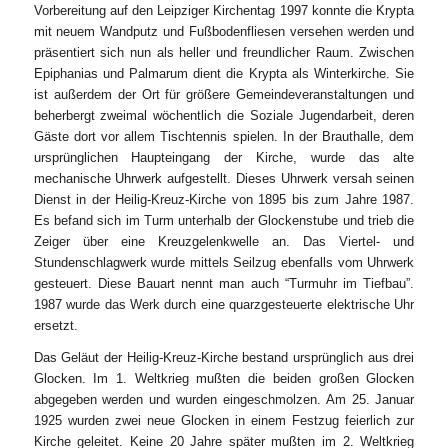
Vorbereitung auf den Leipziger Kirchentag 1997 konnte die Krypta
mit neuem Wandputz und Fußbodenfliesen versehen werden und
präsentiert sich nun als heller und freundlicher Raum. Zwischen
Epiphanias und Palmarum dient die Krypta als Winterkirche. Sie
ist außerdem der Ort für größere Gemeindeveranstaltungen und
beherbergt zweimal wöchentlich die Soziale Jugendarbeit, deren
Gäste dort vor allem Tischtennis spielen. In der Brauthalle, dem
ursprünglichen Haupteingang der Kirche, wurde das alte
mechanische Uhrwerk aufgestellt. Dieses Uhrwerk versah seinen
Dienst in der Heilig-Kreuz-Kirche von 1895 bis zum Jahre 1987.
Es befand sich im Turm unterhalb der Glockenstube und trieb die
Zeiger über eine Kreuzgelenkwelle an. Das Viertel- und
Stundenschlagwerk wurde mittels Seilzug ebenfalls vom Uhrwerk
gesteuert. Diese Bauart nennt man auch “Turmuhr im Tiefbau”.
1987 wurde das Werk durch eine quarzgesteuerte elektrische Uhr
ersetzt.
Das Geläut der Heilig-Kreuz-Kirche bestand ursprünglich aus drei
Glocken. Im 1. Weltkrieg mußten die beiden großen Glocken
abgegeben werden und wurden eingeschmolzen. Am 25. Januar
1925 wurden zwei neue Glocken in einem Festzug feierlich zur
Kirche geleitet. Keine 20 Jahre später mußten im 2. Weltkrieg