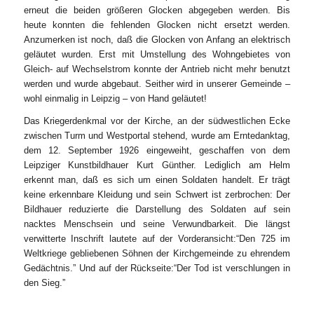
erneut die beiden größeren Glocken abgegeben werden. Bis
heute konnten die fehlenden Glocken nicht ersetzt werden.
Anzumerken ist noch, daß die Glocken von Anfang an elektrisch
geläutet wurden. Erst mit Umstellung des Wohngebietes von
Gleich- auf Wechselstrom konnte der Antrieb nicht mehr benutzt
werden und wurde abgebaut. Seither wird in unserer Gemeinde –
wohl einmalig in Leipzig – von Hand geläutet!
Das Kriegerdenkmal vor der Kirche, an der südwestlichen Ecke
zwischen Turm und Westportal stehend, wurde am Erntedanktag,
dem 12. September 1926 eingeweiht, geschaffen von dem
Leipziger Kunstbildhauer Kurt Günther. Lediglich am Helm
erkennt man, daß es sich um einen Soldaten handelt. Er trägt
keine erkennbare Kleidung und sein Schwert ist zerbrochen: Der
Bildhauer reduzierte die Darstellung des Soldaten auf sein
nacktes Menschsein und seine Verwundbarkeit. Die längst
verwitterte Inschrift lautete auf der Vorderansicht:“Den 725 im
Weltkriege gebliebenen Söhnen der Kirchgemeinde zu ehrendem
Gedächtnis.” Und auf der Rückseite:“Der Tod ist verschlungen in
den Sieg.”