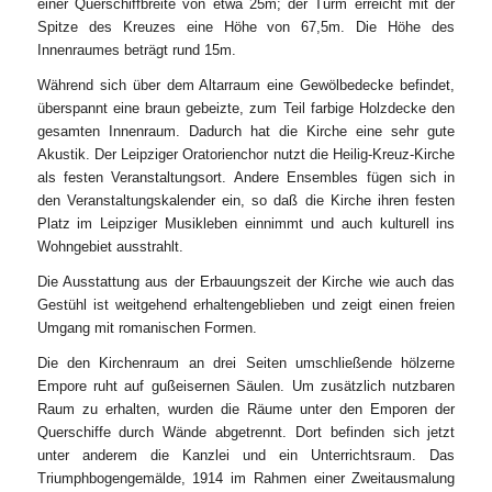
einer Querschiffbreite von etwa 25m; der Turm erreicht mit der
Spitze des Kreuzes eine Höhe von 67,5m. Die Höhe des
Innenraumes beträgt rund 15m.
Während sich über dem Altarraum eine Gewölbedecke befindet,
überspannt eine braun gebeizte, zum Teil farbige Holzdecke den
gesamten Innenraum. Dadurch hat die Kirche eine sehr gute
Akustik. Der Leipziger Oratorienchor nutzt die Heilig-Kreuz-Kirche
als festen Veranstaltungsort. Andere Ensembles fügen sich in
den Veranstaltungskalender ein, so daß die Kirche ihren festen
Platz im Leipziger Musikleben einnimmt und auch kulturell ins
Wohngebiet ausstrahlt.
Die Ausstattung aus der Erbauungszeit der Kirche wie auch das
Gestühl ist weitgehend erhaltengeblieben und zeigt einen freien
Umgang mit romanischen Formen.
Die den Kirchenraum an drei Seiten umschließende hölzerne
Empore ruht auf gußeisernen Säulen. Um zusätzlich nutzbaren
Raum zu erhalten, wurden die Räume unter den Emporen der
Querschiffe durch Wände abgetrennt. Dort befinden sich jetzt
unter anderem die Kanzlei und ein Unterrichtsraum. Das
Triumphbogengemälde, 1914 im Rahmen einer Zweitausmalung