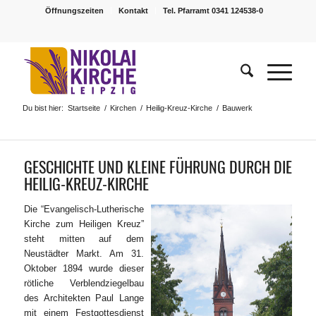
Öffnungszeiten
Kontakt
Tel. Pfarramt 0341 124538-0
Du bist hier:
Startseite
/
Kirchen
/
Heilig-Kreuz-Kirche
/
Bauwerk
GESCHICHTE UND KLEINE FÜHRUNG DURCH DIE
HEILIG-KREUZ-KIRCHE
Die “Evangelisch-Lutherische
Kirche zum Heiligen Kreuz”
steht mitten auf dem
Neustädter Markt. Am 31.
Oktober 1894 wurde dieser
rötliche Verblendziegelbau
des Architekten Paul Lange
mit einem Festgottesdienst