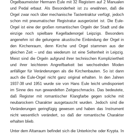
Orgelbaumeister Hermann Eule mit 32 Registern auf 2 Manualen
und Pedal erbaut. Als Besonderheit ist zu erwähnen, daß die
Orgel zwar noch über mechanische Tastentraktur verfügt, jedoch
schon mit pneumatischer Registratur ausgerüstet ist. Die Eule-
Orgel ist eine der großen romantischen Orgeln der Stadt und die
einzige noch spielbare Kegelladenorgel Leipzigs. Besonders
angenehm ist die gelungene akustische Einbindung der Orgel in
den Kirchenraum, denn Kirche und Orgel stammen aus der
gleichen Zeit – und das wiederum ist eine Seltenheit in Leipzig.
Meist sind die Orgeln aufgrund ihrer technischen Kompliziertheit
und ihrer leichteren Angreifbarkeit bei wechselnden Moden
anfälliger für Veränderungen als die Kirchenbauten. So ist dann
auch die Eule-Orgel nicht ganz original erhalten. In den Jahren
1937-38 und 1951 wurde sie von Hans Eule leicht umdisponiert
im Sinne des nun gewandelten Zeitgeschmacks. Das bedeutete,
daß Register mit romantischer Klangfarbe gegen solche mit
neubarockem Charakter ausgetauscht wurden. Jedoch sind die
Veränderungen geringfügig gewesen und haben das Instrument
nicht wesentlich verändert, so daß der romantische Charakter
erhalten blieb.
Unter dem Altarraum befindet sich die Unterkirche oder Krypta. In