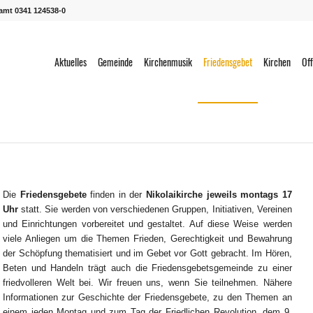
ramt 0341 124538-0
Aktuelles
Gemeinde
Kirchenmusik
Friedensgebet
Kirchen
Off
Die
Friedensgebete
finden in der
Nikolaikirche jeweils montags 17
Uhr
statt. Sie werden von verschiedenen Gruppen, Initiativen, Vereinen
und Einrichtungen vorbereitet und gestaltet. Auf diese Weise werden
viele Anliegen um die Themen Frieden, Gerechtigkeit und Bewahrung
der Schöpfung thematisiert und im Gebet vor Gott gebracht. Im Hören,
Beten und Handeln trägt auch die Friedensgebetsgemeinde zu einer
friedvolleren Welt bei. Wir freuen uns, wenn Sie teilnehmen. Nähere
Informationen zur Geschichte der Friedensgebete, zu den Themen an
einem jeden Montag und zum Tag der Friedlichen Revolution, dem 9.