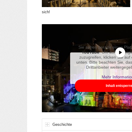
sich!
Sie sehen gerade einen Platz
YouTube
. Um auf den eige
zuzugreifen, klicken Sie auf 
unten. Bitte beachten Sie, da
Drittanbieter weitergeg
Mehr Informati
Inhalt entsperr
Geschichte