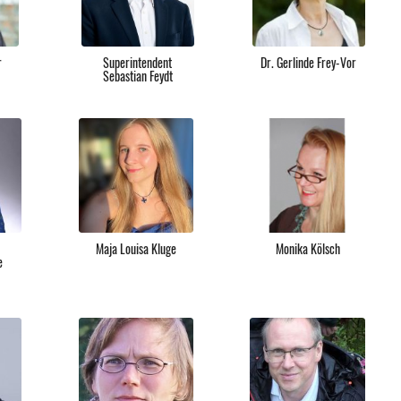
r
Superintendent
Dr. Gerlinde Frey-Vor
Sebastian Feydt
Maja Louisa Kluge
Monika Kölsch
e