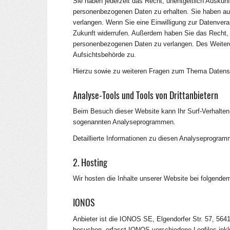
Sie haben jederzeit das Recht, unentgeltlich Auskun
personenbezogenen Daten zu erhalten. Sie haben au
verlangen. Wenn Sie eine Einwilligung zur Datenverarb
Zukunft widerrufen. Außerdem haben Sie das Recht,
personenbezogenen Daten zu verlangen. Des Weitere
Aufsichtsbehörde zu.
Hierzu sowie zu weiteren Fragen zum Thema Datensc
Analyse-Tools und Tools von Dritt­anbietern
Beim Besuch dieser Website kann Ihr Surf-Verhalten 
sogenannten Analyseprogrammen.
Detaillierte Informationen zu diesen Analyseprogram
2. Hosting
Wir hosten die Inhalte unserer Website bei folgendem
IONOS
Anbieter ist die IONOS SE, Elgendorfer Str. 57, 5
besuchen, erfasst IONOS verschiedene Logfiles inkl