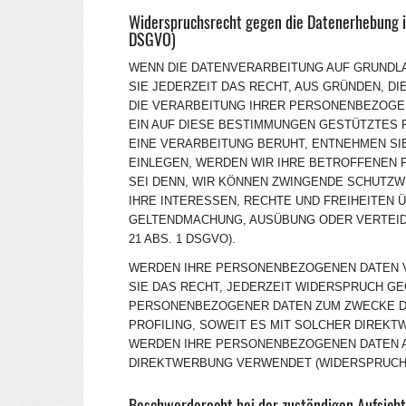
Widerspruchsrecht gegen die Datenerhebung i
DSGVO)
WENN DIE DATENVERARBEITUNG AUF GRUNDLAGE
SIE JEDERZEIT DAS RECHT, AUS GRÜNDEN, D
DIE VERARBEITUNG IHRER PERSONENBEZOGEN
EIN AUF DIESE BESTIMMUNGEN GESTÜTZTES P
EINE VERARBEITUNG BERUHT, ENTNEHMEN SI
EINLEGEN, WERDEN WIR IHRE BETROFFENEN
SEI DENN, WIR KÖNNEN ZWINGENDE SCHUTZW
IHRE INTERESSEN, RECHTE UND FREIHEITEN 
GELTENDMACHUNG, AUSÜBUNG ODER VERTEID
21 ABS. 1 DSGVO).
WERDEN IHRE PERSONENBEZOGENEN DATEN V
SIE DAS RECHT, JEDERZEIT WIDERSPRUCH G
PERSONENBEZOGENER DATEN ZUM ZWECKE DE
PROFILING, SOWEIT ES MIT SOLCHER DIREKT
WERDEN IHRE PERSONENBEZOGENEN DATEN A
DIREKTWERBUNG VERWENDET (WIDERSPRUCH NA
Beschwerde­recht bei der zuständigen Aufsicht