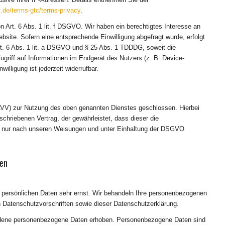
.de/terms-gtc/terms-privacy
.
Art. 6 Abs. 1 lit. f DSGVO. Wir haben ein berechtigtes Interesse an
bsite. Sofern eine entsprechende Einwilligung abgefragt wurde, erfolgt
rt. 6 Abs. 1 lit. a DSGVO und § 25 Abs. 1 TDDDG, soweit die
ugriff auf Informationen im Endgerät des Nutzers (z. B. Device-
lligung ist jederzeit widerrufbar.
(AVV) zur Nutzung des oben genannten Dienstes geschlossen. Hierbei
chriebenen Vertrag, der gewährleistet, dass dieser die
 nur nach unseren Weisungen und unter Einhaltung der DSGVO
nen
r persönlichen Daten sehr ernst. Wir behandeln Ihre personenbezogenen
n Datenschutzvorschriften sowie dieser Datenschutzerklärung.
edene personenbezogene Daten erhoben. Personenbezogene Daten sind