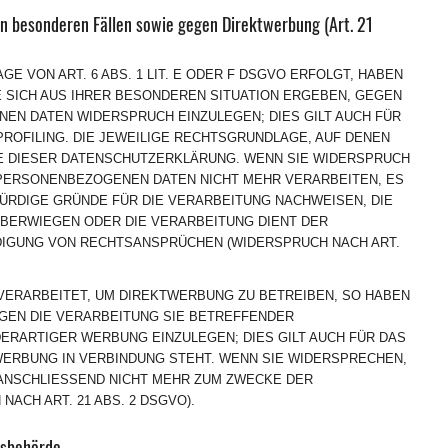
n besonderen Fällen sowie gegen Direktwerbung (Art. 21
 VON ART. 6 ABS. 1 LIT. E ODER F DSGVO ERFOLGT, HABEN
IE SICH AUS IHRER BESONDEREN SITUATION ERGEBEN, GEGEN
EN DATEN WIDERSPRUCH EINZULEGEN; DIES GILT AUCH FÜR
ROFILING. DIE JEWEILIGE RECHTSGRUNDLAGE, AUF DENEN
E DIESER DATENSCHUTZERKLÄRUNG. WENN SIE WIDERSPRUCH
 PERSONENBEZOGENEN DATEN NICHT MEHR VERARBEITEN, ES
ÜRDIGE GRÜNDE FÜR DIE VERARBEITUNG NACHWEISEN, DIE
ÜBERWIEGEN ODER DIE VERARBEITUNG DIENT DER
IGUNG VON RECHTSANSPRÜCHEN (WIDERSPRUCH NACH ART.
ERARBEITET, UM DIREKTWERBUNG ZU BETREIBEN, SO HABEN
EGEN DIE VERARBEITUNG SIE BETREFFENDER
RARTIGER WERBUNG EINZULEGEN; DIES GILT AUCH FÜR DAS
WERBUNG IN VERBINDUNG STEHT. WENN SIE WIDERSPRECHEN,
NSCHLIESSEND NICHT MEHR ZUM ZWECKE DER
CH ART. 21 ABS. 2 DSGVO).
s­behörde