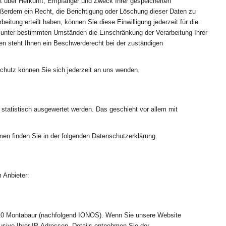
ft über Herkunft, Empfänger und Zweck Ihrer gespeicherten
ßerdem ein Recht, die Berichtigung oder Löschung dieser Daten zu
eitung erteilt haben, können Sie diese Einwilligung jederzeit für die
 unter bestimmten Umständen die Einschränkung der Verarbeitung Ihrer
n steht Ihnen ein Beschwerderecht bei der zuständigen
hutz können Sie sich jederzeit an uns wenden.
statistisch ausgewertet werden. Das geschieht vor allem mit
men finden Sie in der folgenden Datenschutzerklärung.
 Anbieter:
6410 Montabaur (nachfolgend IONOS). Wenn Sie unsere Website
usive Ihrer IP-Adressen. Details entnehmen Sie der