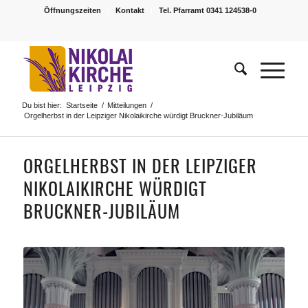
Öffnungszeiten
Kontakt
Tel. Pfarramt 0341 124538-0
Du bist hier:
Startseite
/
Mitteilungen
/
Orgelherbst in der Leipziger Nikolaikirche würdigt Bruckner-Jubiläum
ORGELHERBST IN DER LEIPZIGER
NIKOLAIKIRCHE WÜRDIGT
BRUCKNER-JUBILÄUM