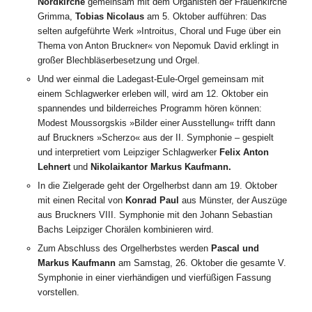
Nordkirche
gemeinsam mit dem Organisten der Frauenkirche
Grimma,
Tobias Nicolaus
am 5. Oktober aufführen: Das
selten aufgeführte Werk »Introitus, Choral und Fuge über ein
Thema von Anton Bruckner« von Nepomuk David erklingt in
großer Blechbläserbesetzung und Orgel.
Und wer einmal die Ladegast-Eule-Orgel gemeinsam mit
einem Schlagwerker erleben will, wird am 12. Oktober ein
spannendes und bilderreiches Programm hören können:
Modest Moussorgskis »Bilder einer Ausstellung« trifft dann
auf Bruckners »Scherzo« aus der II. Symphonie – gespielt
und interpretiert vom Leipziger Schlagwerker
Felix Anton
Lehnert
und
Nikolaikantor Markus Kaufmann.
In die Zielgerade geht der Orgelherbst dann am 19. Oktober
mit einen Recital von
Konrad Paul
aus Münster, der Auszüge
aus Bruckners VIII. Symphonie mit den Johann Sebastian
Bachs Leipziger Chorälen kombinieren wird.
Zum Abschluss des Orgelherbstes werden
Pascal und
Markus Kaufmann
am Samstag, 26. Oktober die gesamte V.
Symphonie in einer vierhändigen und vierfüßigen Fassung
vorstellen.