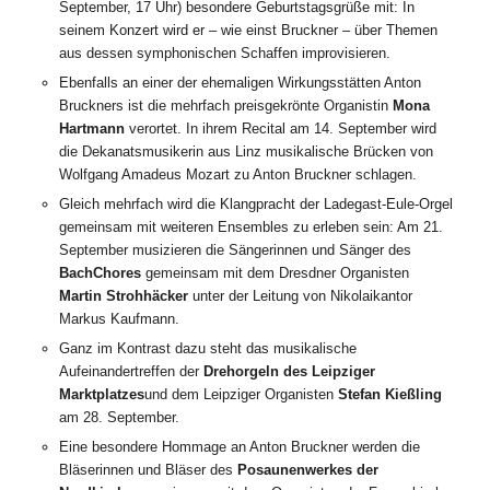
September, 17 Uhr) besondere Geburtstagsgrüße mit: In
seinem Konzert wird er – wie einst Bruckner – über Themen
aus dessen symphonischen Schaffen improvisieren.
Ebenfalls an einer der ehemaligen Wirkungsstätten Anton
Bruckners ist die mehrfach preisgekrönte Organistin
Mona
Hartmann
verortet. In ihrem Recital am 14. September wird
die Dekanatsmusikerin aus Linz musikalische Brücken von
Wolfgang Amadeus Mozart zu Anton Bruckner schlagen.
Gleich mehrfach wird die Klangpracht der Ladegast-Eule-Orgel
gemeinsam mit weiteren Ensembles zu erleben sein: Am 21.
September musizieren die Sängerinnen und Sänger des
BachChores
gemeinsam mit dem Dresdner Organisten
Martin Strohhäcker
unter der Leitung von Nikolaikantor
Markus Kaufmann.
Ganz im Kontrast dazu steht das musikalische
Aufeinandertreffen der
Drehorgeln des Leipziger
Marktplatzes
und dem Leipziger Organisten
Stefan Kießling
am 28. September.
Eine besondere Hommage an Anton Bruckner werden die
Bläserinnen und Bläser des
Posaunenwerkes der