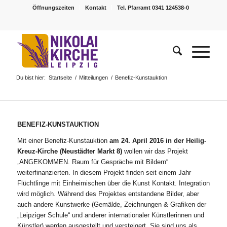
Öffnungszeiten
Kontakt
Tel. Pfarramt 0341 124538-0
Du bist hier:
Startseite
/
Mitteilungen
/
Benefiz-Kunstauktion
BENEFIZ-KUNSTAUKTION
Mit einer Benefiz-Kunstauktion
am 24. April 2016 in der Heilig-
Kreuz-Kirche (Neustädter Markt 8)
wollen wir das Projekt
„ANGEKOMMEN. Raum für Gespräche mit Bildern“
weiterfinanzierten. In diesem Projekt finden seit einem Jahr
Flüchtlinge mit Einheimischen über die Kunst Kontakt. Integration
wird möglich. Während des Projektes entstandene Bilder, aber
auch andere Kunstwerke (Gemälde, Zeichnungen & Grafiken der
„Leipziger Schule“ und anderer internationaler Künstlerinnen und
Künstler) werden ausgestellt und versteigert. Sie sind uns als