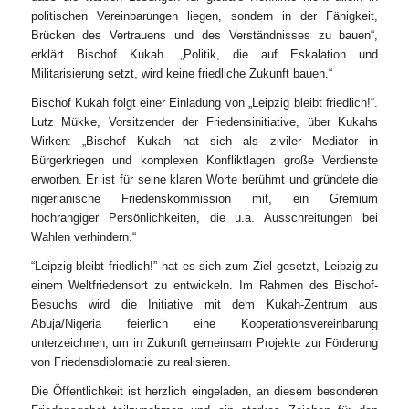
politischen Vereinbarungen liegen, sondern in der Fähigkeit,
Brücken des Vertrauens und des Verständnisses zu bauen“,
erklärt Bischof Kukah. „Politik, die auf Eskalation und
Militarisierung setzt, wird keine friedliche Zukunft bauen.“
Bischof Kukah folgt einer Einladung von „Leipzig bleibt friedlich!“.
Lutz Mükke, Vorsitzender der Friedensinitiative, über Kukahs
Wirken: „Bischof Kukah hat sich als ziviler Mediator in
Bürgerkriegen und komplexen Konfliktlagen große Verdienste
erworben. Er ist für seine klaren Worte berühmt und gründete die
nigerianische Friedenskommission mit, ein Gremium
hochrangiger Persönlichkeiten, die u.a. Ausschreitungen bei
Wahlen verhindern.“
“
Leipzig bleibt friedlich!” hat es sich zum Ziel gesetzt, Leipzig zu
einem Weltfriedensort zu entwickeln. Im Rahmen des Bischof-
Besuchs wird die Initiative mit dem Kukah-Zentrum aus
Abuja/Nigeria feierlich eine Kooperationsvereinbarung
unterzeichnen, um in Zukunft gemeinsam Projekte zur Förderung
von Friedensdiplomatie zu realisieren.
Die Öffentlichkeit ist herzlich eingeladen, an diesem besonderen