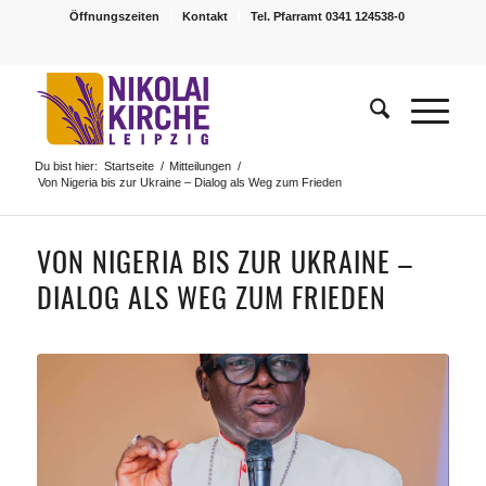
Öffnungszeiten
Kontakt
Tel. Pfarramt 0341 124538-0
Du bist hier:
Startseite
/
Mitteilungen
/
Von Nigeria bis zur Ukraine – Dialog als Weg zum Frieden
VON NIGERIA BIS ZUR UKRAINE –
DIALOG ALS WEG ZUM FRIEDEN