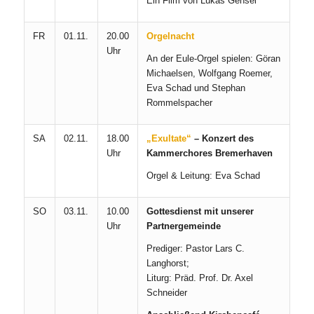
Ein Film von Lukas Gensel
FR
01.11.
20.00
Orgelnacht
Uhr
An der Eule-Orgel spielen: Göran
Michaelsen, Wolfgang Roemer,
Eva Schad und Stephan
Rommelspacher
SA
02.11.
18.00
„Exultate“
– Konzert des
Uhr
Kammerchores Bremerhaven
Orgel & Leitung: Eva Schad
SO
03.11.
10.00
Gottesdienst mit unserer
Uhr
Partnergemeinde
Prediger: Pastor Lars C.
Langhorst;
Liturg: Präd. Prof. Dr. Axel
Schneider