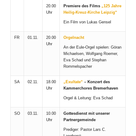
20.00
Premiere des Films
„125 Jahre
Uhr
Heilig-Kreuz-Kirche Leipzig“
Ein Film von Lukas Gensel
FR
01.11.
20.00
Orgelnacht
Uhr
An der Eule-Orgel spielen: Göran
Michaelsen, Wolfgang Roemer,
Eva Schad und Stephan
Rommelspacher
SA
02.11.
18.00
„Exultate“
– Konzert des
Uhr
Kammerchores Bremerhaven
Orgel & Leitung: Eva Schad
SO
03.11.
10.00
Gottesdienst mit unserer
Uhr
Partnergemeinde
Prediger: Pastor Lars C.
Langhorst;